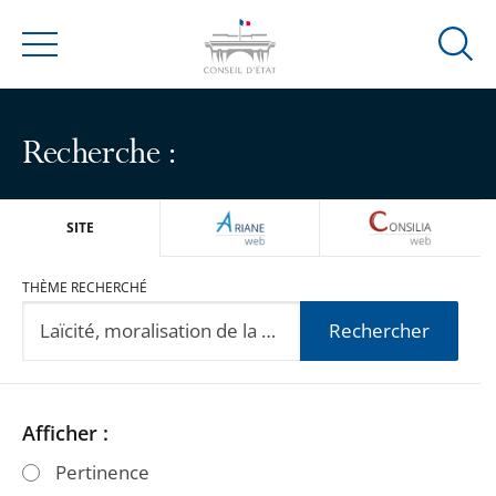
Ouvrir
Menu
la
modal
de
Recherche :
reche
ARIANEWEB
CONSILIA
SITE
THÈME RECHERCHÉ
Rechercher
Passer
Passer
Afficher :
les
les
Pertinence
filtres
filtres