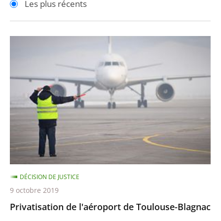
Les plus récents
pour
pour
arriver
arriver
après
avant
Privatisation
de
l'aéroport
de
Toulouse-
Blagnac
DÉCISION DE JUSTICE
9 octobre 2019
Privatisation de l'aéroport de Toulouse-Blagnac