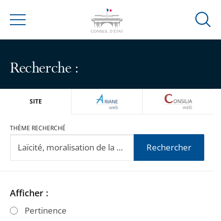
Ouvrir
Menu
la
modal
de
Recherche :
reche
ARIANEWEB
CONSILIA
SITE
THÈME RECHERCHÉ
Rechercher
Passer
Passer
Afficher :
les
les
Pertinence
filtres
filtres