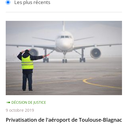
Les plus récents
pour
pour
arriver
arriver
après
avant
Privatisation
de
l'aéroport
de
Toulouse-
Blagnac
DÉCISION DE JUSTICE
9 octobre 2019
Privatisation de l'aéroport de Toulouse-Blagnac