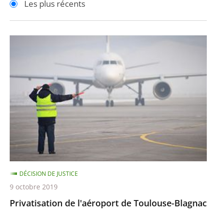
Les plus récents
pour
pour
arriver
arriver
après
avant
Privatisation
de
l'aéroport
de
Toulouse-
Blagnac
DÉCISION DE JUSTICE
9 octobre 2019
Privatisation de l'aéroport de Toulouse-Blagnac