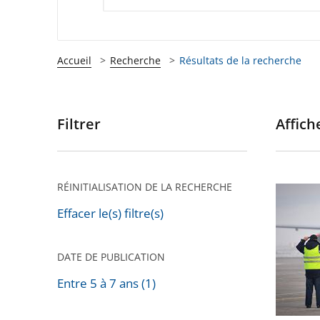
Accueil
Recherche
Résultats de la recherche
Filtrer
Affiche
Passer
les
filtres
pour
RÉINITIALISATION DE LA RECHERCHE
Privatis
arriver
de
Effacer le(s) filtre(s)
après
l'aéropo
de
DATE DE PUBLICATION
Toulous
Entre 5 à 7 ans (1)
Blagnac