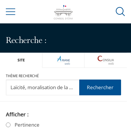
Ouvrir
Menu
la
modal
de
Recherche :
reche
ARIANEWEB
CONSILIA
SITE
THÈME RECHERCHÉ
Rechercher
Passer
Passer
Afficher :
les
les
Pertinence
filtres
filtres