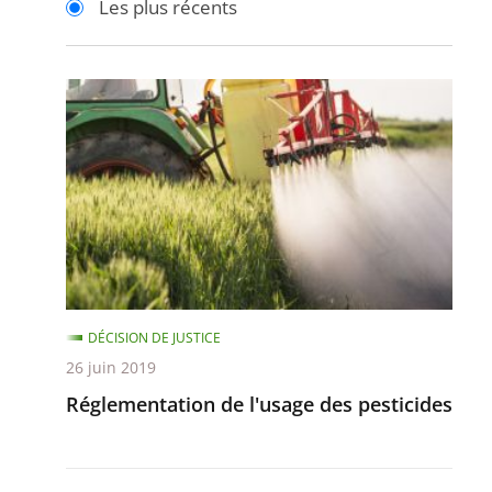
Les plus récents
pour
pour
arriver
arriver
après
avant
Réglementation
de
l'usage
des
pesticides
DÉCISION DE JUSTICE
26 juin 2019
Réglementation de l'usage des pesticides