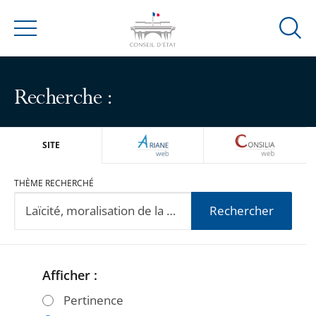
Ouvrir
Menu
la
modal
de
Recherche :
reche
ARIANEWEB
CONSILIA
SITE
THÈME RECHERCHÉ
Rechercher
Afficher :
Passer
Passer
les
les
Pertinence
filtres
filtres