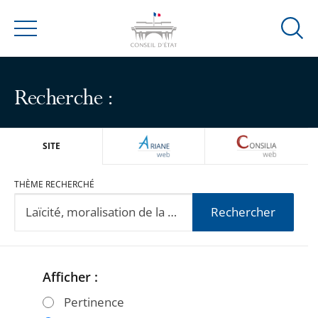
Ouvrir
Menu
la
modal
de
Recherche :
reche
ARIANEWEB
CONSILIA
SITE
THÈME RECHERCHÉ
Rechercher
Afficher :
Passer
Passer
les
les
Pertinence
filtres
filtres