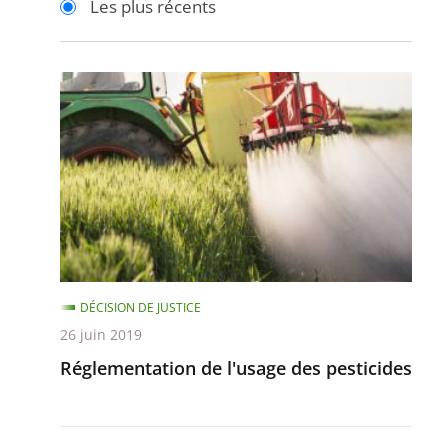
Les plus récents
pour
pour
arriver
arriver
après
avant
Réglementation
de
l'usage
des
pesticides
DÉCISION DE JUSTICE
26 juin 2019
Réglementation de l'usage des pesticides