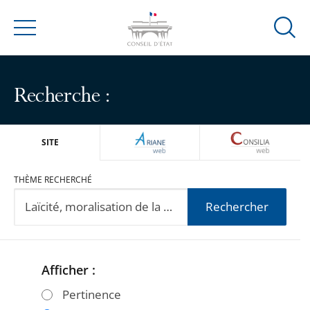
Ouvrir
Menu
la
modal
de
Recherche :
reche
ARIANEWEB
CONSILIA
SITE
THÈME RECHERCHÉ
Rechercher
Afficher :
Passer
Passer
les
les
Pertinence
filtres
filtres