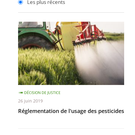
Les plus récents
pour
pour
arriver
arriver
après
avant
Réglementation
de
l'usage
des
pesticides
DÉCISION DE JUSTICE
26 juin 2019
Réglementation de l'usage des pesticides