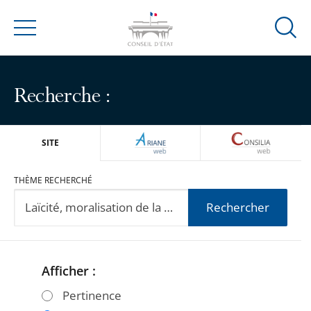
Ouvrir
Menu
la
modal
de
Recherche :
reche
ARIANEWEB
CONSILIA
SITE
THÈME RECHERCHÉ
Rechercher
Afficher :
Passer
Passer
les
les
Pertinence
filtres
filtres