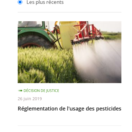
Les plus récents
pour
pour
arriver
arriver
après
avant
Réglementation
de
l'usage
des
pesticides
DÉCISION DE JUSTICE
26 juin 2019
Réglementation de l'usage des pesticides