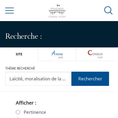
Ouvrir
Menu
la
modal
de
Recherche :
reche
ARIANEWEB
CONSILIA
SITE
THÈME RECHERCHÉ
Rechercher
Afficher :
Passer
Passer
les
les
Pertinence
filtres
filtres