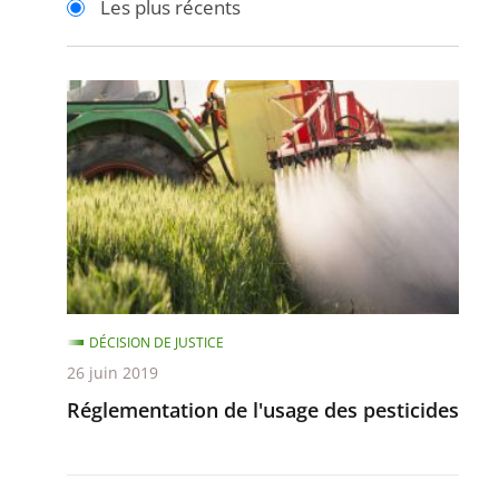
Les plus récents
pour
pour
arriver
arriver
après
avant
Réglementation
de
l'usage
des
pesticides
DÉCISION DE JUSTICE
26 juin 2019
Réglementation de l'usage des pesticides