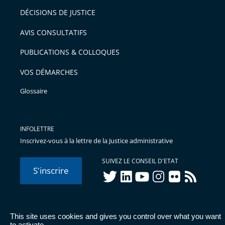
DÉCISIONS DE JUSTICE
AVIS CONSULTATIFS
PUBLICATIONS & COLLOQUES
VOS DÉMARCHES
Glossaire
INFOLETTRE
Inscrivez-vous à la lettre de la Justice administrative
SUIVEZ LE CONSEIL D'ETAT
S'inscrire
twitter
linkedIn
youtube
instagram
flickr
rss
This site uses cookies and gives you control over what you want
© Conseil d'État 2026 -
Mentions légales
-
Cookies
-
Données
to activate