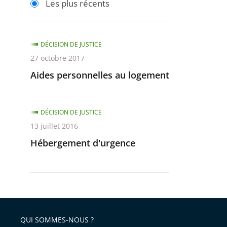
Les plus récents
pour
pour
arriver
arriver
après
avant
DÉCISION DE JUSTICE
27 octobre 2017
Aides personnelles au logement
DÉCISION DE JUSTICE
13 juillet 2016
Hébergement d'urgence
QUI SOMMES-NOUS ?