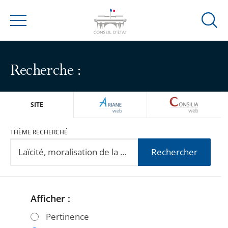
Ouvrir
Menu
la
modal
de
Recherche :
reche
ARIANEWEB
CONSILIA
SITE
THÈME RECHERCHÉ
Rechercher
Afficher :
Passer
Passer
les
les
Pertinence
filtres
filtres