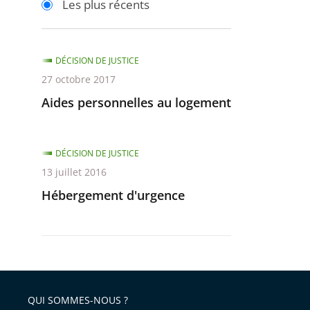
Les plus récents
pour
pour
arriver
arriver
après
avant
DÉCISION DE JUSTICE
27 octobre 2017
Aides personnelles au logement
DÉCISION DE JUSTICE
13 juillet 2016
Hébergement d'urgence
QUI SOMMES-NOUS ?