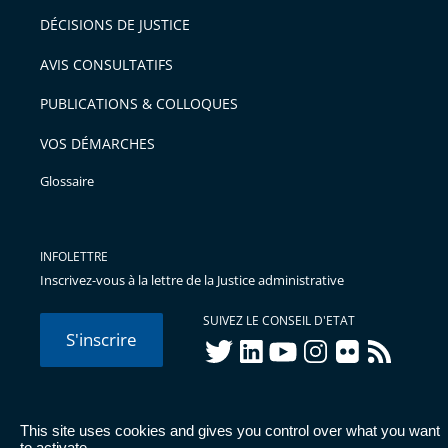
DÉCISIONS DE JUSTICE
AVIS CONSULTATIFS
PUBLICATIONS & COLLOQUES
VOS DÉMARCHES
Glossaire
INFOLETTRE
Inscrivez-vous à la lettre de la Justice administrative
SUIVEZ LE CONSEIL D'ETAT
S'inscrire
twitter
linkedIn
youtube
instagram
flickr
rss
This site uses cookies and gives you control over what you want
© Conseil d'État 2026 -
Mentions légales
-
Cookies
-
Données
to activate