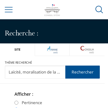
Ouvrir
Menu
la
modal
de
Recherche :
reche
ARIANEWEB
CONSILIA
SITE
THÈME RECHERCHÉ
Rechercher
Afficher :
Passer
Passer
les
les
Pertinence
filtres
filtres