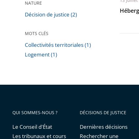
13 juille
NATURE
Héberg
Décision de justice (2)
MOTS CLÉS
Collectivités territoriales (1)
Logement (1)
Passer
les
filtres
pour
arriver
avant
QUI SOMMES-NOUS ?
DÉCISIONS DE JUSTICE
Le Conseil d'État
Dernières décisions
Les tribunaux et cours
Rechercher une