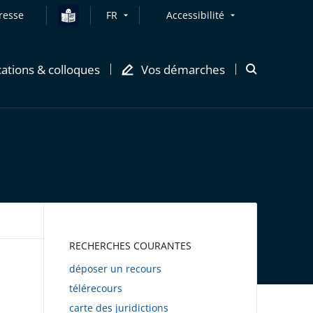
resse
FR
Accessibilité
cations & colloques
Vos démarches
Ouvrir
la
modale
de
recherche
AWEB
RECHERCHES COURANTES
déposer un recours
télérecours
carte des juridictions