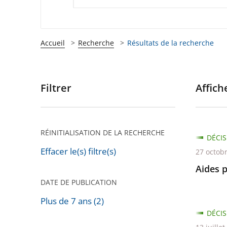
Accueil
Recherche
Résultats de la recherche
Filtrer
Affiche
Passer
les
filtres
pour
RÉINITIALISATION DE LA RECHERCHE
DÉCIS
arriver
Effacer le(s) filtre(s)
27 octob
après
Aides 
DATE DE PUBLICATION
Plus de 7 ans (2)
DÉCIS