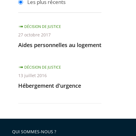
Les plus récents
pour
pour
arriver
arriver
après
avant
DÉCISION DE JUSTICE
27 octobre 2017
Aides personnelles au logement
DÉCISION DE JUSTICE
13 juillet 2016
Hébergement d'urgence
QUI SOMMES-NOUS ?