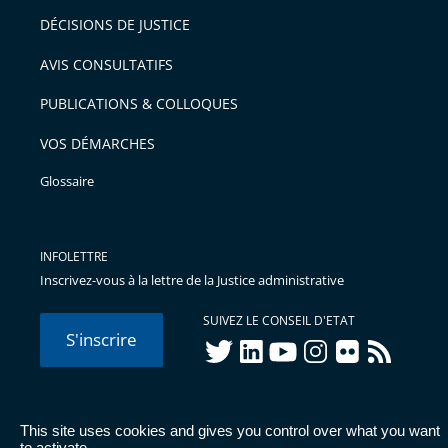
DÉCISIONS DE JUSTICE
AVIS CONSULTATIFS
PUBLICATIONS & COLLOQUES
VOS DÉMARCHES
Glossaire
INFOLETTRE
Inscrivez-vous à la lettre de la Justice administrative
SUIVEZ LE CONSEIL D'ETAT
S'inscrire
twitter
linkedIn
youtube
instagram
flickr
rss
This site uses cookies and gives you control over what you want
© Conseil d'État 2026 -
Mentions légales
-
Cookies
-
Données
to activate