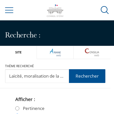
Ouvrir
Menu
la
modal
de
Recherche :
reche
ARIANEWEB
CONSILIA
SITE
THÈME RECHERCHÉ
Rechercher
Afficher :
Passer
Passer
les
les
Pertinence
filtres
filtres