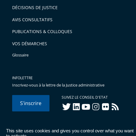
DÉCISIONS DE JUSTICE
AVIS CONSULTATIFS
PUBLICATIONS & COLLOQUES
VOS DÉMARCHES
Glossaire
INFOLETTRE
Inscrivez-vous à la lettre de la Justice administrative
SUIVEZ LE CONSEIL D'ETAT
S'inscrire
twitter
linkedIn
youtube
instagram
flickr
rss
This site uses cookies and gives you control over what you want
© Conseil d'État 2026 -
Mentions légales
-
Cookies
-
Données
to activate