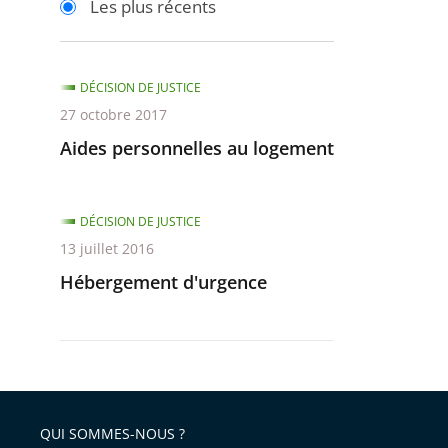
Les plus récents
pour
pour
arriver
arriver
après
avant
DÉCISION DE JUSTICE
27 octobre 2017
Aides personnelles au logement
DÉCISION DE JUSTICE
13 juillet 2016
Hébergement d'urgence
QUI SOMMES-NOUS ?