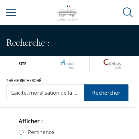
Ouvrir
Menu
la
modal
de
Recherche :
reche
ARIANEWEB
CONSILIA
SITE
THÈME RECHERCHÉ
Rechercher
Afficher :
Passer
Passer
les
les
Pertinence
filtres
filtres