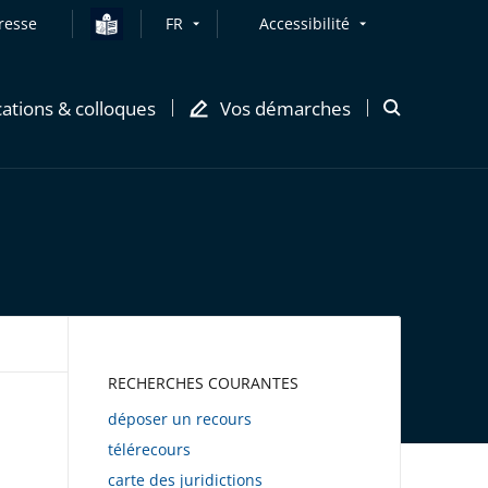
resse
FR
Accessibilité
cations & colloques
Vos démarches
Ouvrir
la
modale
de
recherche
AWEB
RECHERCHES COURANTES
déposer un recours
télérecours
carte des juridictions