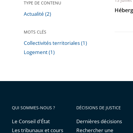
13 juille
TYPE DE CONTENU
Héberg
Actualité (2)
MOTS CLÉS
Collectivités territoriales (1)
Logement (1)
Passer
les
filtres
pour
arriver
avant
QUI SOMMES-NOUS ?
DÉCISIONS DE JUSTICE
Le Conseil d'État
Dernières décisions
Les tribunaux et cours
Rechercher une