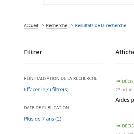
Accueil
Recherche
Résultats de la recherche
Filtrer
Affiche
Passer
les
filtres
pour
RÉINITIALISATION DE LA RECHERCHE
DÉCIS
arriver
Effacer le(s) filtre(s)
27 octob
après
Aides 
DATE DE PUBLICATION
Plus de 7 ans (2)
DÉCIS