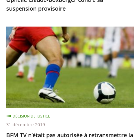
suspension
suspension provisoire
provisoire
BFM
TV
n’était
pas
autorisée
à
retransmettre
la
finale
de
DÉCISION DE JUSTICE
la
31 décembre 2019
Ligue
BFM TV n’était pas autorisée à retransmettre la
des