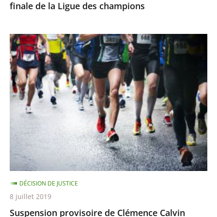
finale de la Ligue des champions
champions
Suspension
provisoire
de
Clémence
Calvin
DÉCISION DE JUSTICE
8 juillet 2019
Suspension provisoire de Clémence Calvin