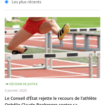
Les plus récents
pour
pour
arriver
arriver
après
avant
Le
Conseil
d’État
rejette
le
recours
de
l’athlète
Ophélie
Claude-
DÉCISION DE JUSTICE
Boxberger
6 janvier 2020
contre
Le Conseil d’État rejette le recours de l’athlète
sa
Ophélie Claude-Boxberger contre sa