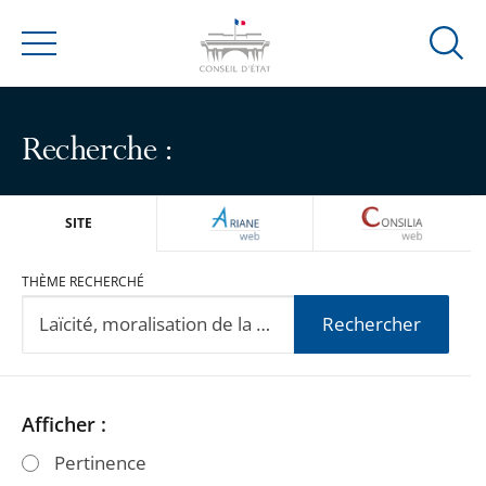
Ouvrir
Menu
la
modal
de
Recherche :
reche
ARIANEWEB
CONSILIA
SITE
THÈME RECHERCHÉ
Rechercher
Passer
Passer
Afficher :
les
les
Pertinence
filtres
filtres