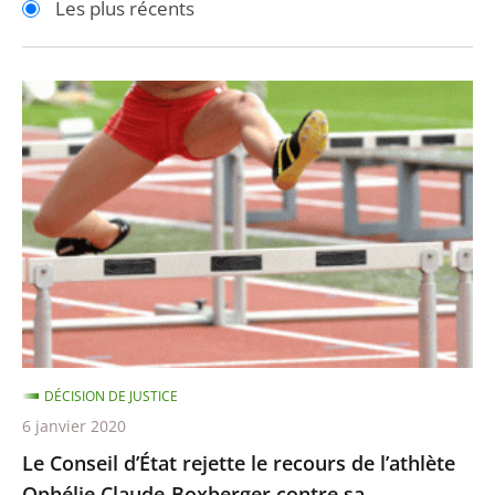
Les plus récents
pour
pour
arriver
arriver
après
avant
Le
Conseil
d’État
rejette
le
recours
de
l’athlète
Ophélie
Claude-
DÉCISION DE JUSTICE
Boxberger
6 janvier 2020
contre
Le Conseil d’État rejette le recours de l’athlète
sa
Ophélie Claude-Boxberger contre sa