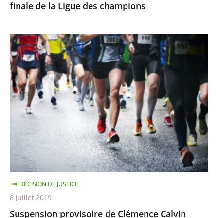
finale de la Ligue des champions
champions
Suspension
provisoire
de
Clémence
Calvin
DÉCISION DE JUSTICE
8 juillet 2019
Suspension provisoire de Clémence Calvin