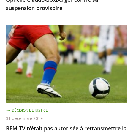
suspension
suspension provisoire
provisoire
BFM
TV
n’était
pas
autorisée
à
retransmettre
la
finale
de
DÉCISION DE JUSTICE
la
31 décembre 2019
Ligue
BFM TV n’était pas autorisée à retransmettre la
des