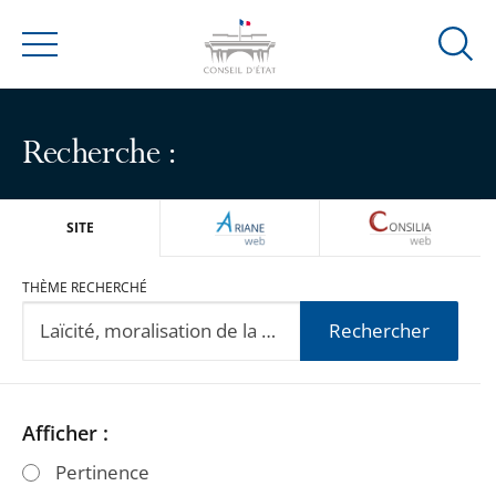
Ouvrir
Menu
la
modal
de
Recherche :
reche
ARIANEWEB
CONSILIA
SITE
THÈME RECHERCHÉ
Rechercher
Passer
Passer
Afficher :
les
les
Pertinence
filtres
filtres