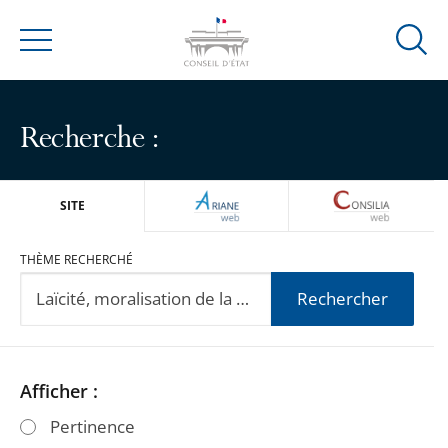
Ouvrir
Menu
la
modal
de
Recherche :
reche
ARIANEWEB
CONSILIA
SITE
THÈME RECHERCHÉ
Rechercher
Passer
Passer
Afficher :
les
les
Pertinence
filtres
filtres