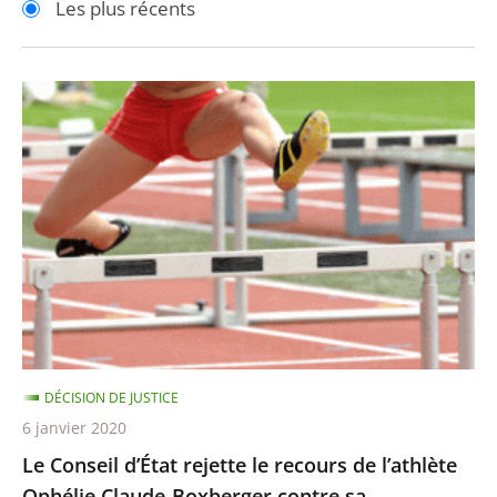
Les plus récents
pour
pour
arriver
arriver
après
avant
Le
Conseil
d’État
rejette
le
recours
de
l’athlète
Ophélie
Claude-
DÉCISION DE JUSTICE
Boxberger
6 janvier 2020
contre
Le Conseil d’État rejette le recours de l’athlète
sa
Ophélie Claude-Boxberger contre sa