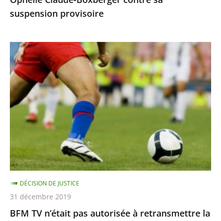
suspension
suspension provisoire
provisoire
BFM
TV
n’était
pas
autorisée
à
retransmettre
la
finale
de
DÉCISION DE JUSTICE
la
31 décembre 2019
Ligue
BFM TV n’était pas autorisée à retransmettre la
des