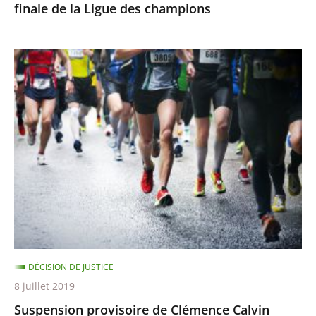
finale de la Ligue des champions
champions
Suspension
provisoire
de
Clémence
Calvin
DÉCISION DE JUSTICE
8 juillet 2019
Suspension provisoire de Clémence Calvin