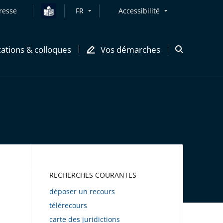
resse
FR
Accessibilité
cations & colloques
Vos démarches
Ouvrir
la
modale
de
recherche
AWEB
RECHERCHES COURANTES
déposer un recours
télérecours
carte des juridictions