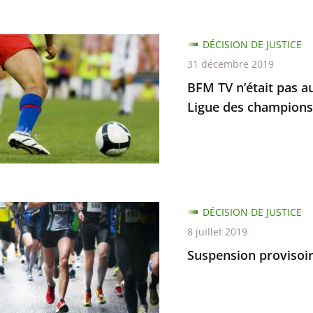
DÉCISION DE JUSTICE
31 décembre 2019
ger
BFM TV n’était pas au
Ligue des champions
ée
ion
re
mettre
ion
DÉCISION DE JUSTICE
re
8 juillet 2019
Suspension provisoi
ce
ons