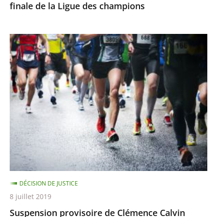
finale de la Ligue des champions
champions
Suspension
provisoire
de
Clémence
Calvin
DÉCISION DE JUSTICE
8 juillet 2019
Suspension provisoire de Clémence Calvin