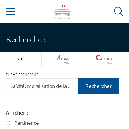
Ouvrir
Menu
la
modal
de
Recherche :
reche
ARIANEWEB
CONSILIA
SITE
THÈME RECHERCHÉ
Rechercher
Passer
Passer
Afficher :
les
les
Pertinence
filtres
filtres