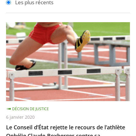
Les plus récents
pour
pour
arriver
arriver
après
avant
Le
Conseil
d’État
rejette
le
recours
de
l’athlète
Ophélie
Claude-
DÉCISION DE JUSTICE
Boxberger
6 janvier 2020
contre
Le Conseil d’État rejette le recours de l’athlète
sa
Ophélie Claude-Boxberger contre sa