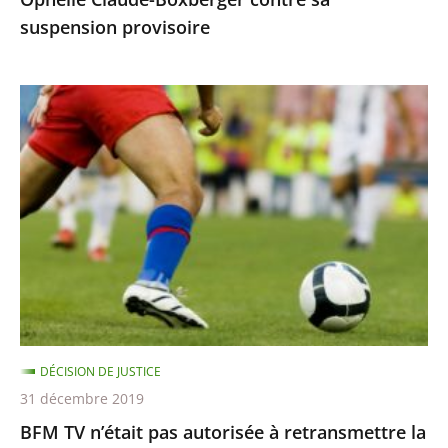
suspension
suspension provisoire
provisoire
BFM
TV
n’était
pas
autorisée
à
retransmettre
la
finale
de
DÉCISION DE JUSTICE
la
31 décembre 2019
Ligue
BFM TV n’était pas autorisée à retransmettre la
des