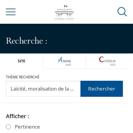
Ouvrir
Menu
la
modal
de
Recherche :
reche
ARIANEWEB
CONSILIA
SITE
THÈME RECHERCHÉ
Rechercher
Passer
Passer
Afficher :
les
les
Pertinence
filtres
filtres