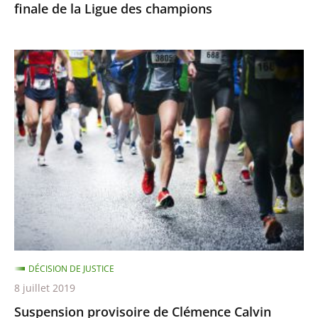
finale de la Ligue des champions
champions
Suspension
provisoire
de
Clémence
Calvin
DÉCISION DE JUSTICE
8 juillet 2019
Suspension provisoire de Clémence Calvin