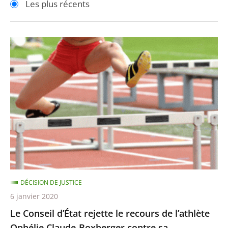
Les plus récents
pour
pour
arriver
arriver
après
avant
Le
Conseil
d’État
rejette
le
recours
de
l’athlète
Ophélie
Claude-
DÉCISION DE JUSTICE
Boxberger
6 janvier 2020
contre
Le Conseil d’État rejette le recours de l’athlète
sa
Ophélie Claude-Boxberger contre sa