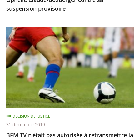
suspension
suspension provisoire
provisoire
BFM
TV
n’était
pas
autorisée
à
retransmettre
la
finale
de
DÉCISION DE JUSTICE
la
31 décembre 2019
Ligue
BFM TV n’était pas autorisée à retransmettre la
des