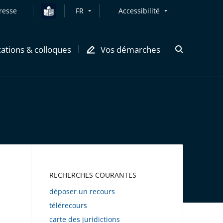
resse
FR
Accessibilité
cations & colloques
Vos démarches
Ouvrir
la
modale
de
recherche
AWEB
RECHERCHES COURANTES
déposer un recours
télérecours
carte des juridictions