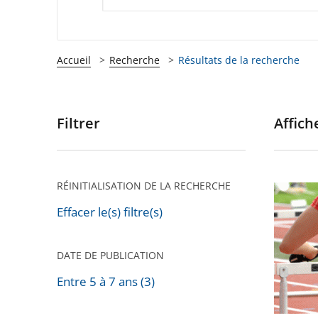
Accueil
Recherche
Résultats de la recherche
Filtrer
Affiche
Passer
les
filtres
pour
RÉINITIALISATION DE LA RECHERCHE
Le
arriver
Conseil
Effacer le(s) filtre(s)
après
d’État
rejette
DATE DE PUBLICATION
le
Entre 5 à 7 ans (3)
recours
de