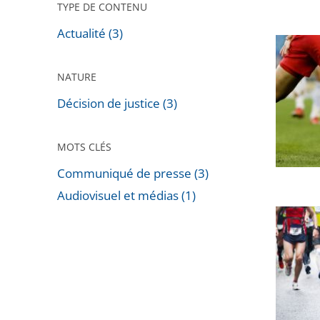
TYPE DE CONTENU
l’athlète
Ophélie
Actualité (3)
BFM
Claude-
TV
Boxber
NATURE
n’était
contre
Décision de justice (3)
pas
sa
autoris
suspens
à
MOTS CLÉS
provisoi
retrans
Communiqué de presse (3)
la
Audiovisuel et médias (1)
finale
Passer
Suspens
de
les
provisoi
la
filtres
de
Ligue
pour
Clémen
des
arriver
Calvin
champi
avant