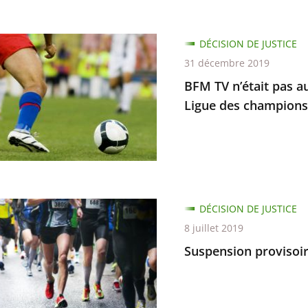
DÉCISION DE JUSTICE
31 décembre 2019
ger
BFM TV n’était pas au
Ligue des champions
ée
ion
re
mettre
ion
DÉCISION DE JUSTICE
re
8 juillet 2019
Suspension provisoi
ce
ons