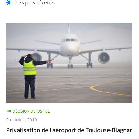
Les plus récents
pour
pour
arriver
arriver
après
avant
Privatisation
de
l'aéroport
de
Toulouse-
Blagnac
DÉCISION DE JUSTICE
9 octobre 2019
Privatisation de l'aéroport de Toulouse-Blagnac