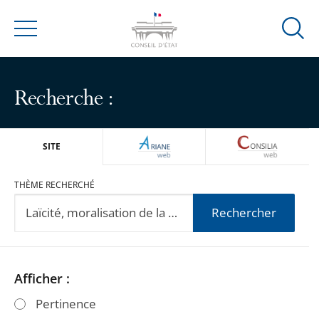
Ouvrir
Menu
la
modal
de
Recherche :
reche
ARIANEWEB
CONSILIA
SITE
THÈME RECHERCHÉ
Rechercher
Passer
Passer
Afficher :
les
les
Pertinence
filtres
filtres