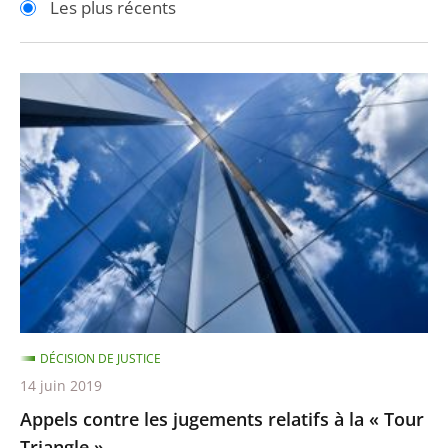
Les plus récents
pour
pour
arriver
arriver
après
avant
Appels
contre
les
jugements
relatifs
à
la
«
Tour
Triangle
DÉCISION DE JUSTICE
»
14 juin 2019
Appels contre les jugements relatifs à la « Tour
Triangle »