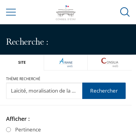
Ouvrir
Menu
la
modal
de
Recherche :
reche
ARIANEWEB
CONSILIA
SITE
THÈME RECHERCHÉ
Rechercher
Passer
Passer
Afficher :
les
les
Pertinence
filtres
filtres