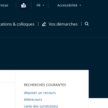
resse
FR
Accessibilité
cations & colloques
Vos démarches
Ouvrir
la
modale
de
recherche
AWEB
RECHERCHES COURANTES
déposer un recours
télérecours
carte des juridictions