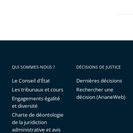
avant
discour
de
Bruno
Lasserr
vice-
préside
du
Conseil
QUI SOMMES-NOUS ?
DÉCISIONS DE JUSTICE
d'État
Le Conseil d'État
Dernières décisions
Les tribunaux et cours
Rechercher une
décision (ArianeWeb)
Engagements égalité
et diversité
Charte de déontologie
de la juridiction
administrative et avis