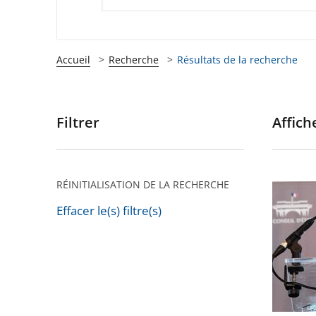
Accueil
Recherche
Résultats de la recherche
Filtrer
Affiche
Passer
les
filtres
pour
RÉINITIALISATION DE LA RECHERCHE
"Vers
arriver
un
Effacer le(s) filtre(s)
après
Passer
nouvea
les
droit
filtres
du
pour
travail"
arriver
: