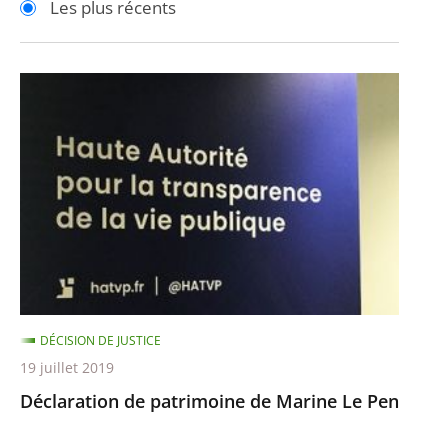
Les plus récents
pour
pour
arriver
arriver
après
avant
Déclaration
de
patrimoine
de
Marine
Le
Pen
DÉCISION DE JUSTICE
19 juillet 2019
Déclaration de patrimoine de Marine Le Pen