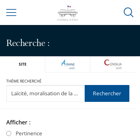
Ouvrir
Menu
la
modal
de
Recherche :
reche
ARIANEWEB
CONSILIA
SITE
THÈME RECHERCHÉ
Rechercher
Passer
Passer
Afficher :
les
les
Pertinence
filtres
filtres