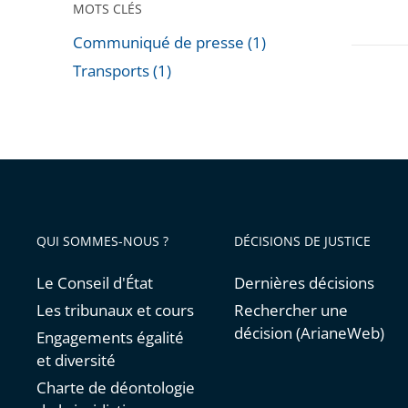
MOTS CLÉS
Communiqué de presse (1)
Transports (1)
Passer
les
filtres
pour
arriver
avant
QUI SOMMES-NOUS ?
DÉCISIONS DE JUSTICE
Le Conseil d'État
Dernières décisions
Les tribunaux et cours
Rechercher une
décision (ArianeWeb)
Engagements égalité
et diversité
Charte de déontologie