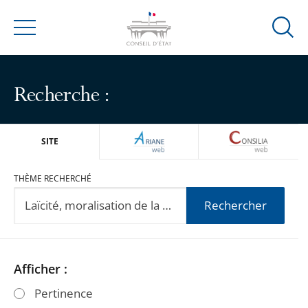
Ouvrir
Menu
la
modal
de
Recherche :
reche
ARIANEWEB
CONSILIA
SITE
THÈME RECHERCHÉ
Rechercher
Passer
Passer
Afficher :
les
les
Pertinence
filtres
filtres