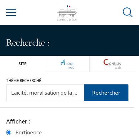
Ouvrir
Menu
la
modal
de
Recherche :
reche
ARIANEWEB
CONSILIA
SITE
THÈME RECHERCHÉ
Rechercher
Passer
Passer
Afficher :
les
les
Pertinence
filtres
filtres