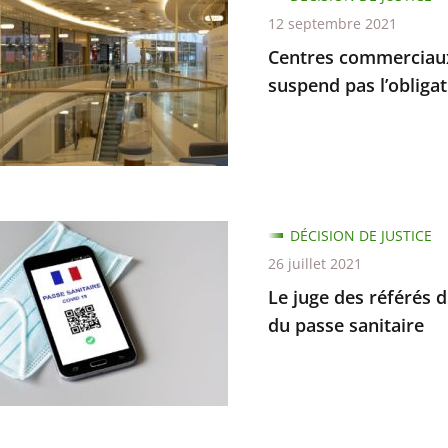
issage
ciaux
12 septembre 2021
Centres commerciaux 
e
suspend pas l’obligat
es
ns
DÉCISION DE JUSTICE
26 juillet 2021
d
Le juge des référés d
s
du passe sanitaire
ion
e