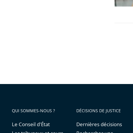
de
des
la
référés
Nuit
ne
du
suspen
Destin
pas
leur
déroul
QUI SOMMES-NOUS ?
DÉCISIONS DE JUSTICE
Le Conseil d'État
Dernières décisions