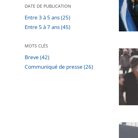
dérogat
DATE DE PUBLICATION
pour
Entre 3 à 5 ans (25)
tous
Entre 5 à 7 ans (45)
les
rendez-
MOTS CLÉS
vous
Le
administ
Breve (42)
port
ou
Communiqué de presse (26)
du
judiciai
Passer
masque
à
les
ne
l’obligat
filtres
peut
du
pour
être
passe
arriver
imposé
vaccinal
avant
en
dans
Garde
extérie
les
à