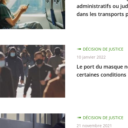
ion
administratifs ou jud
dans les transports pu
DÉCISION DE JUSTICE
ratifs
10 janvier 2022
Le port du masque ne
res
certaines conditions
ion
DÉCISION DE JUSTICE
ur
21 novembre 2021