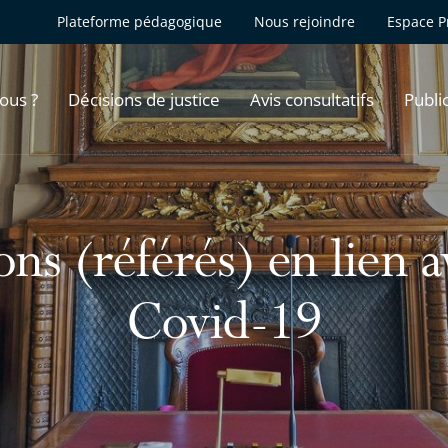
Plateforme pédagogique
Nous rejoindre
Espace P
ous ?
Décisions de justice
Avis consultatifs
Publi
ns (référés) en lien 
Covid-19