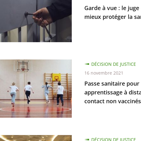
rts
Garde à vue : le jug
es
mieux protéger la s
ons
e
DÉCISION DE JUSTICE
e
16 novembre 2021
nement
Passe sanitaire pour 
apprentissage à dista
contact non vaccinés
r
es
s,
nes
DÉCISION DE JUSTICE