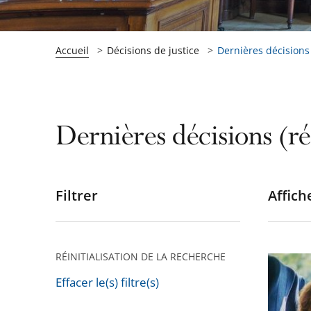
Accueil
Décisions de justice
Dernières décisions (
Dernières décisions (ré
Filtrer
Affiche
Passer
les
filtres
pour
RÉINITIALISATION DE LA RECHERCHE
La
arriver
deman
Effacer le(s) filtre(s)
après
de