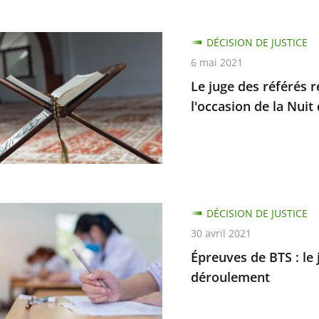
dues
DÉCISION DE JUSTICE
6 mai 2021
nes
Le juge des référés 
es
l'occasion de la Nuit
de
té
s
DÉCISION DE JUSTICE
30 avril 2021
Épreuves de BTS : le
déroulement
on