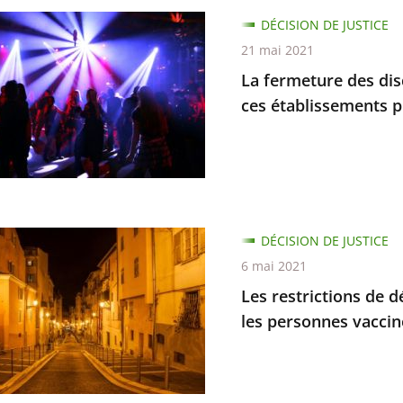
d
DÉCISION DE JUSTICE
ure
21 mai 2021
ion
La fermeture des disc
èques
ces établissements p
e
DÉCISION DE JUSTICE
ions
6 mai 2021
sements
Les restrictions de
ent
ement
les personnes vaccin
iers