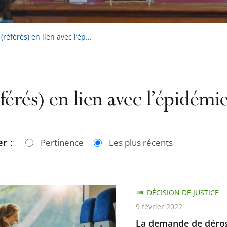
référés) en lien avec l’ép...
férés) en lien avec l’épidém
r :
Pertinence
Les plus récents
DÉCISION DE JUSTICE
de
9 février 2022
La demande de dérog