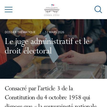
Ouvrir
Menu
la
modal
de
DOSSIER THÉMATIQUE
12 MARS 2026
reche
Le juge administratif et le
droit électoral
Consacré par l’article 3 de la
Constitution du 4 octobre 1958 qui