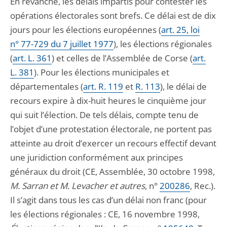
En revanche, les délais impartis pour contester les
opérations électorales sont brefs. Ce délai est de dix
jours pour les élections européennes (
art. 25, loi
n° 77-729 du 7 juillet 1977
), les élections régionales
(
art. L. 361
) et celles de l’Assemblée de Corse (
art.
L. 381
). Pour les élections municipales et
départementales (
art. R. 119
et
R. 113
), le délai de
recours expire à dix-huit heures le cinquième jour
qui suit l’élection. De tels délais, compte tenu de
l’objet d’une protestation électorale, ne portent pas
atteinte au droit d’exercer un recours effectif devant
une juridiction conformément aux principes
généraux du droit (CE, Assemblée, 30 octobre 1998,
M. Sarran et M. Levacher et autres
, n°
200286
, Rec.).
Il s’agit dans tous les cas d’un délai non franc (pour
les élections régionales : CE, 16 novembre 1998,