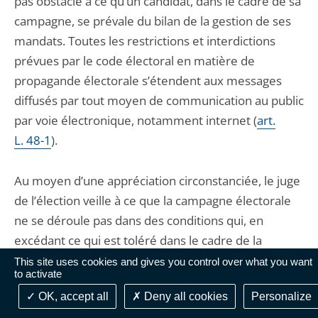
pas obstacle à ce qu’un candidat, dans le cadre de sa
campagne, se prévale du bilan de la gestion de ses
mandats. Toutes les restrictions et interdictions
prévues par le code électoral en matière de
propagande électorale s’étendent aux messages
diffusés par tout moyen de communication au public
par voie électronique, notamment internet (
art.
L. 48-1
).
Au moyen d’une appréciation circonstanciée, le juge
de l’élection veille à ce que la campagne électorale
ne se déroule pas dans des conditions qui, en
excédant ce qui est toléré dans le cadre de la
polémique électorale, auraient pour effet d’altérer la
This site uses cookies and gives you control over what you want
to activate
sincérité du scrutin et d’en fausser les résultats.
OK, accept all
Deny all cookies
Personalize
Ainsi par exemple, pour apprécier les effets d’un