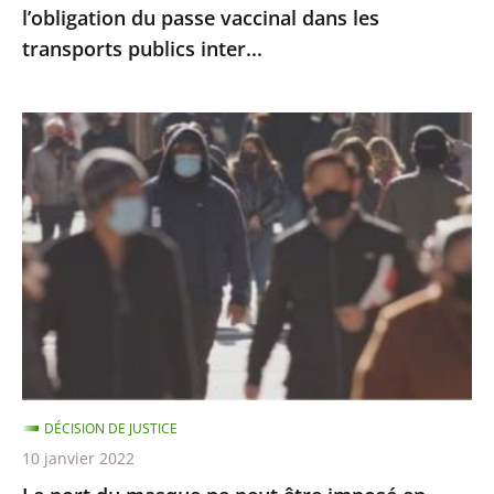
l’obligation du passe vaccinal dans les
du
transports publics inter...
passe
vaccinal
dans
Le
les
port
transports
du
publics
masque
inter...
ne
peut
être
imposé
en
extérieur
DÉCISION DE JUSTICE
qu’à
10 janvier 2022
certaines