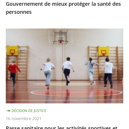
Gouvernement de mieux protéger la santé des
protéger
personnes
la
santé
des
Passe
personnes
sanitaire
pour
les
activités
sportives
et
extra-
scolaires,
apprentissage
DÉCISION DE JUSTICE
à
16 novembre 2021
distance
Passe sanitaire pour les activités sportives et
pour