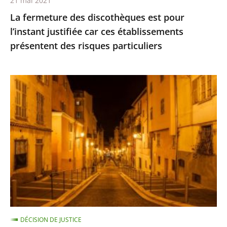
21 mai 2021
présentent
La fermeture des discothèques est pour
des
l’instant justifiée car ces établissements
risques
présentent des risques particuliers
particuliers
Les
restrictions
de
déplacement
ne
sont
pas
suspendues
pour
les
DÉCISION DE JUSTICE
personnes