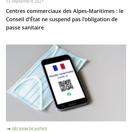
12 septembre 2021
pas
Centres commerciaux des Alpes-Maritimes : le
l’obligation
Conseil d'État ne suspend pas l’obligation de
de
passe sanitaire
passe
sanitaire
Le
juge
des
référés
du
Conseil
d’État
ne
suspend
pas
DÉCISION DE JUSTICE
l’extension