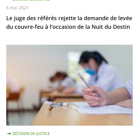
couvre-
6 mai 2021
feu
Le juge des référés rejette la demande de levée
à
du couvre-feu à l'occasion de la Nuit du Destin
l'occasion
de
la
Épreuves
Nuit
de
du
BTS
Destin
:
le
juge
des
référés
ne
suspend
DÉCISION DE JUSTICE
pas