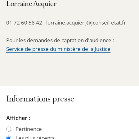
Lorraine Acquier
01 72 60 58 42 - lorraine.acquier[@]conseil-etat.fr
Pour les demandes de captation d'audience :
Service de presse du ministère de la Justice
Informations presse
Passer
Passer
Afficher :
les
les
Pertinence
filtres
filtres
Les plus récents