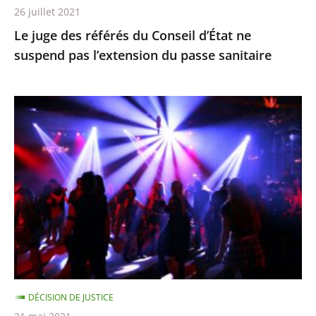
26 juillet 2021
du
Le juge des référés du Conseil d’État ne
passe
suspend pas l’extension du passe sanitaire
sanitaire
La
fermeture
des
discothèques
est
pour
l’instant
justifiée
car
ces
DÉCISION DE JUSTICE
établissements