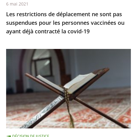
6 mai 2021
vaccinées
Les restrictions de déplacement ne sont pas
ou
suspendues pour les personnes vaccinées ou
ayant
ayant déjà contracté la covid-19
déjà
contracté
la
Le
covid-
juge
19
des
référés
rejette
la
demande
de
levée
du
DÉCISION DE JUSTICE