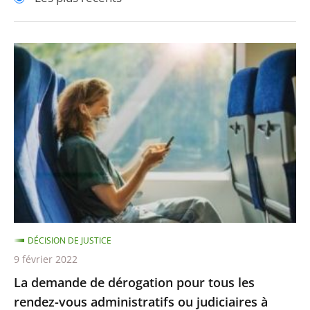
pour
pour
arriver
arriver
après
avant
La
demande
de
dérogation
pour
tous
les
rendez-
vous
administratifs
DÉCISION DE JUSTICE
ou
9 février 2022
judiciaires
La demande de dérogation pour tous les
à
rendez-vous administratifs ou judiciaires à
l’obligation