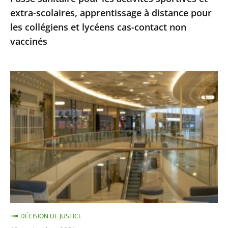
extra-scolaires, apprentissage à distance pour
les
les collégiens et lycéens cas-contact non
collégiens
vaccinés
et
lycéens
cas-
Centres
contact
commerciaux
non
des
vaccinés
Alpes-
Maritimes
:
le
Conseil
d'État
ne
DÉCISION DE JUSTICE
suspend