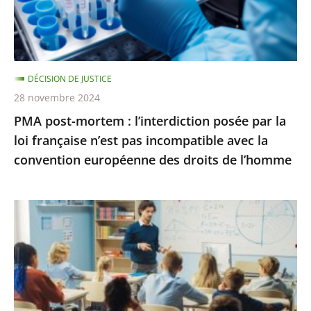
par
pour
la
une
loi
conféren...
française
DÉCISION DE JUSTICE
n’est
28 novembre 2024
pas
PMA post-mortem : l’interdiction posée par la
incompatible
loi française n’est pas incompatible avec la
avec
convention européenne des droits de l’homme
la
convention
européenne
La
des
poursuite
droits
des
de
«
l’homme
groupes
de