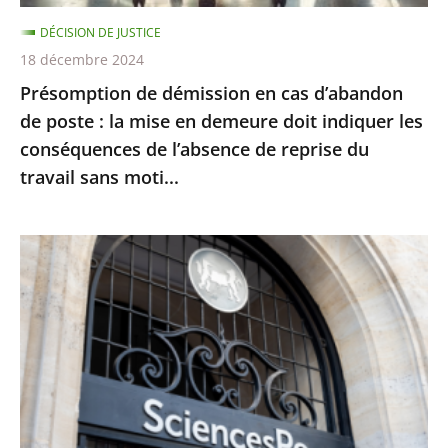
la
DÉCISION DE JUSTICE
mise
18 décembre 2024
en
Présomption de démission en cas d’abandon
demeure
de poste : la mise en demeure doit indiquer les
doit
conséquences de l’absence de reprise du
indiquer
travail sans moti...
les
conséquences
de
Le
l’absence
juge
de
des
reprise
référés
du
du
travail
Conseil
sans
d’État
moti...
ne