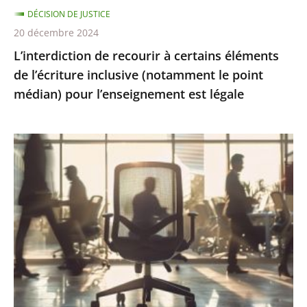
DÉCISION DE JUSTICE
le
20 décembre 2024
point
L’interdiction de recourir à certains éléments
médian)
de l’écriture inclusive (notamment le point
pour
médian) pour l’enseignement est légale
l’enseignement
est
légale
Présomption
de
démission
en
cas
d’abandon
de
poste
: