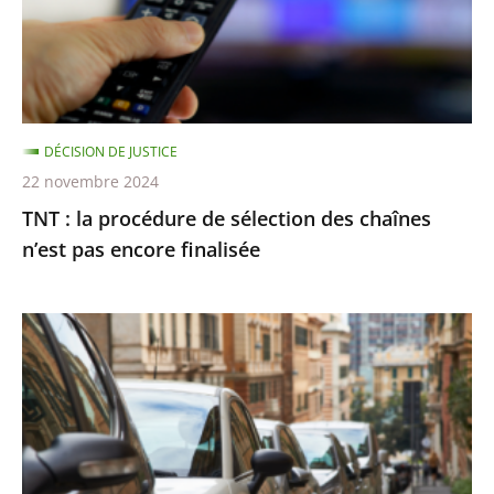
sélection
des
chaînes
n’est
pas
DÉCISION DE JUSTICE
encore
22 novembre 2024
finalisée
TNT : la procédure de sélection des chaînes
n’est pas encore finalisée
Stationnement
payant
:
le
Conseil
d’État