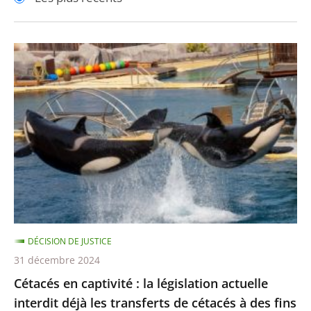
pour
pour
arriver
arriver
après
avant
Cétacés
en
captivité
:
la
législation
actuelle
interdit
déjà
les
DÉCISION DE JUSTICE
transferts
31 décembre 2024
de
Cétacés en captivité : la législation actuelle
cétacés
interdit déjà les transferts de cétacés à des fins
à