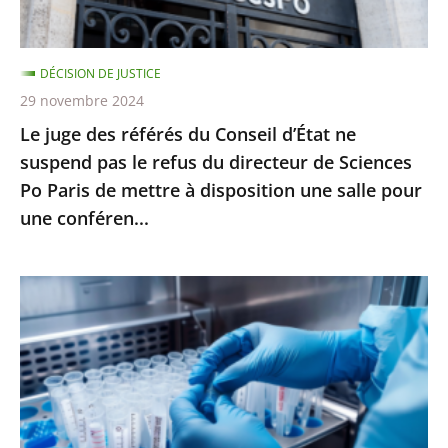
suspend
pas
DÉCISION DE JUSTICE
le
29 novembre 2024
refus
Le juge des référés du Conseil d’État ne
du
suspend pas le refus du directeur de Sciences
directeur
Po Paris de mettre à disposition une salle pour
de
une conféren...
Sciences
Po
Paris
PMA
de
post-
mettre
mortem
à
:
disposition
l’interdiction
une
posée
salle