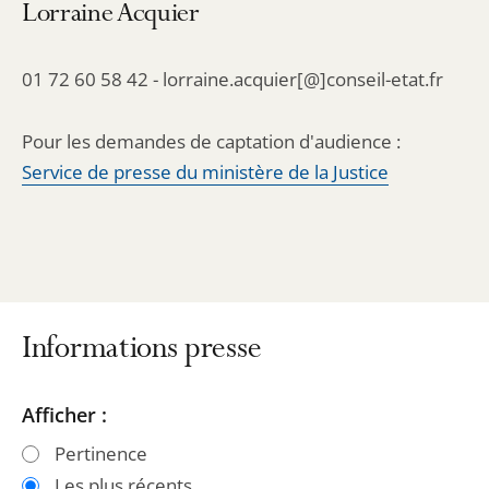
Lorraine Acquier
01 72 60 58 42 - lorraine.acquier[@]conseil-etat.fr
Pour les demandes de captation d'audience :
Service de presse du ministère de la Justice
Informations presse
Passer
Passer
Afficher :
les
les
Pertinence
filtres
filtres
Les plus récents