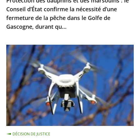
Protection des dauphins et des marsouins : le
nécessité
Conseil d’État confirme la nécessité d’une
d’une
fermeture de la pêche dans le Golfe de
fermeture
Gascogne, durant qu...
de
la
pêche
Exploitation
dans
des
le
images
Golfe
enregistrées
de
par
Gascogne,
drones
durant
pour
qu...
le
maintien
de
DÉCISION DE JUSTICE
l’ordre