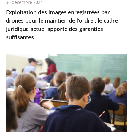
30 décembre 2024
:
Exploitation des images enregistrées par
le
drones pour le maintien de l’ordre : le cadre
cadre
juridique actuel apporte des garanties
juridique
suffisantes
actuel
apporte
des
L’interdiction
garanties
de
suffisantes
recourir
à
certains
éléments
de
l’écriture
inclusive
(notamment