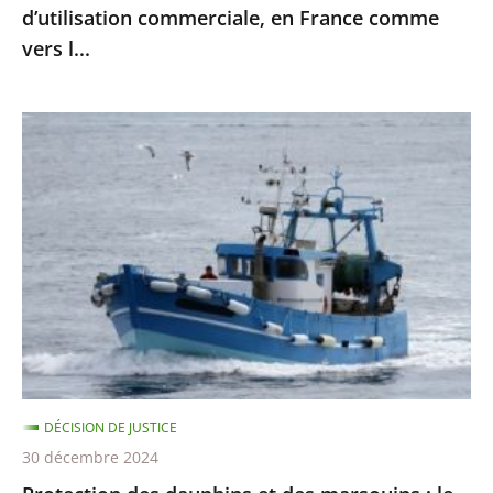
d’utilisation commerciale, en France comme
des
vers l...
fins
d’utilisation
commerciale,
Protection
en
des
France
dauphins
comme
et
vers
des
l...
marsouins
:
le
Conseil
d’État
DÉCISION DE JUSTICE
confirme
30 décembre 2024
la