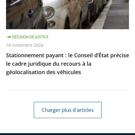
précise
le
cadre
juridique
DÉCISION DE JUSTICE
du
18 novembre 2024
recours
Stationnement payant : le Conseil d’État précise
à
le cadre juridique du recours à la
la
géolocalisation des véhicules
géolocalisation
des
véhicules
Charger plus d'articles