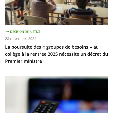
besoins
»
au
collège
DÉCISION DE JUSTICE
à
28 novembre 2024
la
La poursuite des « groupes de besoins » au
rentrée
collège à la rentrée 2025 nécessite un décret du
2025
Premier ministre
nécessite
un
décret
TNT
du
:
Premier
la
ministre
procédure
de