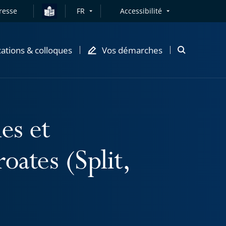
resse
FR
Accessibilité
cations & colloques
Vos démarches
Ouvrir
la
modale
de
recherche
es et
oates (Split,