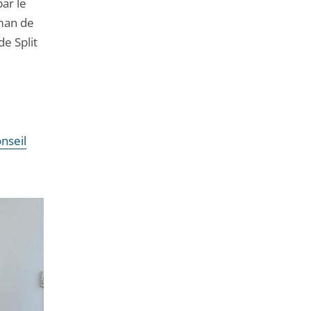
par le
man de
de Split
nseil