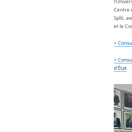
l’Univer
Centre 
Split, a
et le Co
> Consul
> Consul
d'État