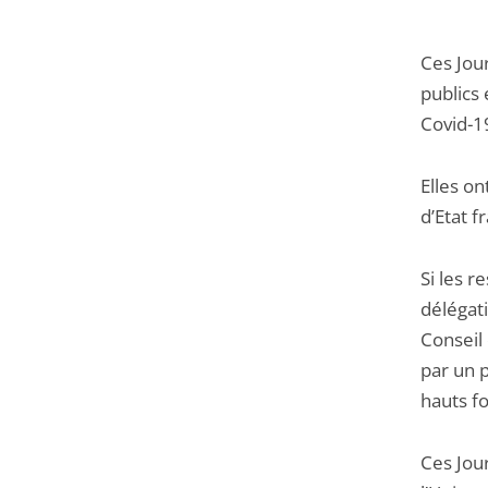
Ces Jou
publics
Covid-1
Elles on
d’Etat f
Si les r
délégat
Conseil 
par un 
hauts fo
Ces Jou