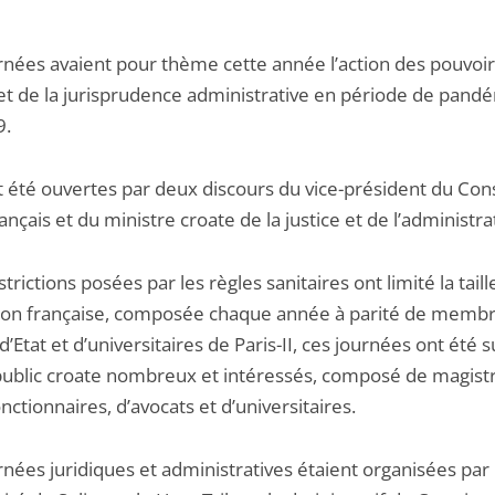
rnées avaient pour thème cette année l’action des pouvoi
 et de la jurisprudence administrative en période de pand
9.
t été ouvertes par deux discours du vice-président du Cons
rançais et du ministre croate de la justice et de l’administra
estrictions posées par les règles sanitaires ont limité la taill
ion française, composée chaque année à parité de memb
d’Etat et d’universitaires de Paris-II, ces journées ont été s
public croate nombreux et intéressés, composé de magistr
nctionnaires, d’avocats et d’universitaires.
rnées juridiques et administratives étaient organisées par