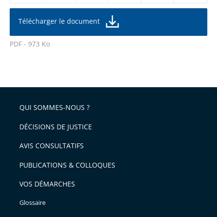
réduire
partage
la
taille
de
Télécharger le document
de
la
l'article
police
PDF - 973 Ko
pour
Passer
arriver
le
après
partage
de
QUI SOMMES-NOUS ?
l'article
pour
DÉCISIONS DE JUSTICE
arriver
AVIS CONSULTATIFS
avant
PUBLICATIONS & COLLOQUES
VOS DÉMARCHES
Glossaire