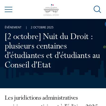
Ouvrir
Menu
la
modal
ÉVÉNEMENT
2 OCTOBRE 2025
de
reche
[2 octobre] Nuit du Droit :
plusieurs centaines
d'étudiantes et d'étudiants au
Conseil d'Etat
Les juridictions administratives