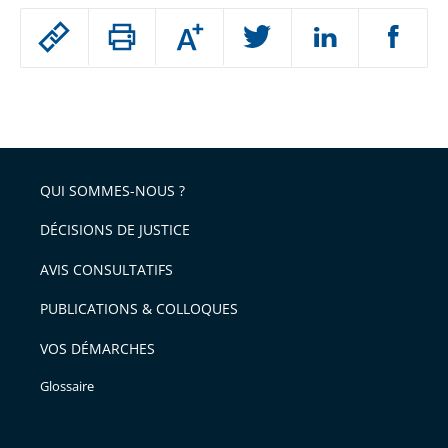
Passer
Augmenter
le
ou
réduire
partage
Passer
la
taille
de
le
de
la
l'article
partage
police
pour
de
arriver
QUI SOMMES-NOUS ?
l'article
après
pour
DÉCISIONS DE JUSTICE
arriver
AVIS CONSULTATIFS
avant
PUBLICATIONS & COLLOQUES
VOS DÉMARCHES
Glossaire