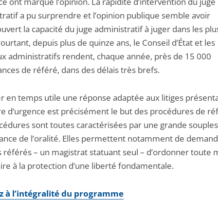
e ont marqué l’opinion. La rapidité d’intervention du juge
ratif a pu surprendre et l’opinion publique semble avoir
uvert la capacité du juge administratif à juger dans les plu
Pourtant, depuis plus de quinze ans, le Conseil d’État et les
ux administratifs rendent, chaque année, près de 15 000
nces de référé, dans des délais très brefs.
r en temps utile une réponse adaptée aux litiges présent
re d’urgence est précisément le but des procédures de ré
cédures sont toutes caractérisées par une grande souples
tance de l’oralité. Elles permettent notamment de demand
s référés – un magistrat statuant seul – d’ordonner toute
ire à la protection d’une liberté fondamentale.
 à l’intégralité du programme