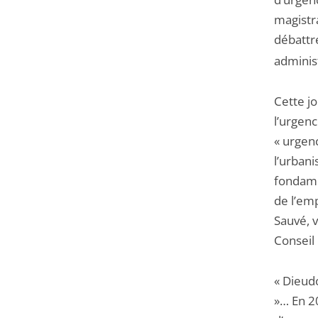
magistra
débattr
administ
Cette j
l’urgenc
« urgen
l’urbani
fondame
de l’emp
Sauvé, v
Conseil
« Dieudo
»… En 2