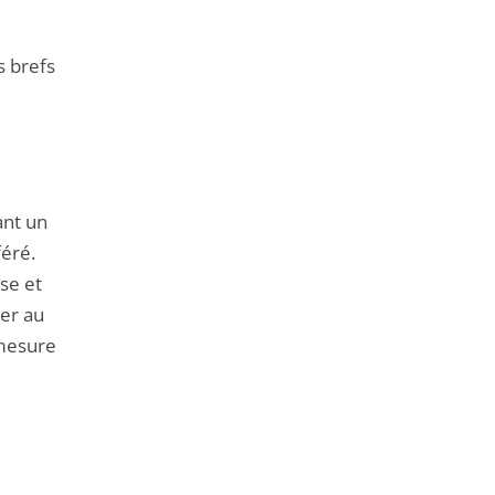
s brefs
ant un
féré.
se et
er au
 mesure