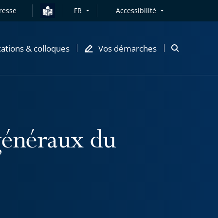
resse
FR
Accessibilité
cations & colloques
Vos démarches
Ouvrir
la
modale
de
recherche
généraux du