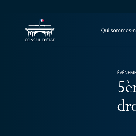
Qui sommes-n
ÉVÉNEM
5è
dro