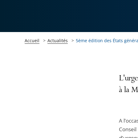
Accueil
Actualités
5ème édition des États généra
Passer
Passer
L'urge
la
la
à la M
navigation
navigation
de
de
l'article
l'article
pour
pour
A l’occa
arriver
arriver
Conseil 
après
avant
d’urgen