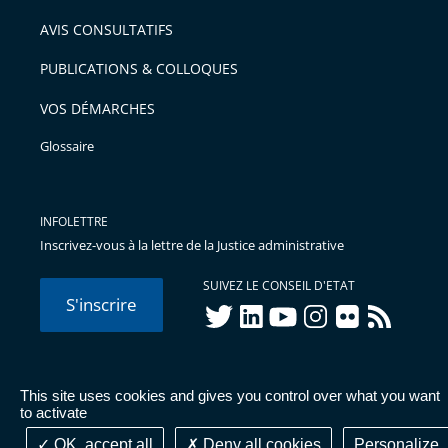
arriver
AVIS CONSULTATIFS
avant
PUBLICATIONS & COLLOQUES
VOS DÉMARCHES
Glossaire
INFOLETTRE
Inscrivez-vous à la lettre de la Justice administrative
SUIVEZ LE CONSEIL D'ETAT
S'inscrire
twitter
linkedIn
youtube
instagram
flickr
rss
This site uses cookies and gives you control over what you want
© Conseil d'État 2026 -
Mentions légales
-
Cookies
-
Données
to activate
personnelles
-
Publications administratives
-
Accessibilité :
partiellement conforme
OK, accept all
Deny all cookies
Personalize