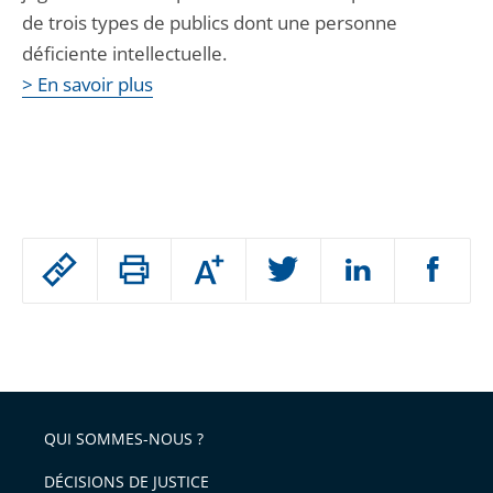
de trois types de publics dont une personne
déficiente intellectuelle.
> En savoir plus
Passer
Augmenter
le
ou
réduire
partage
Passer
la
taille
de
le
de
la
l'article
partage
police
pour
de
arriver
QUI SOMMES-NOUS ?
l'article
après
pour
DÉCISIONS DE JUSTICE