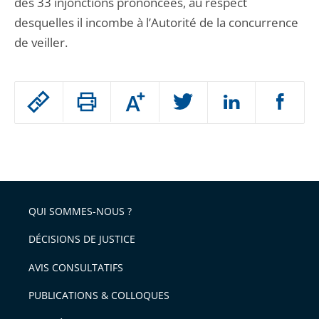
des 33 injonctions prononcées, au respect
desquelles il incombe à l’Autorité de la concurrence
de veiller.
Passer
Augmenter
le
ou
réduire
partage
Passer
la
taille
de
le
de
la
l'article
partage
police
pour
de
arriver
QUI SOMMES-NOUS ?
l'article
après
pour
DÉCISIONS DE JUSTICE
arriver
AVIS CONSULTATIFS
avant
PUBLICATIONS & COLLOQUES