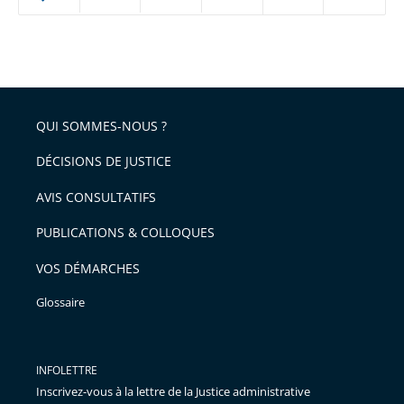
ou
réduire
partage
Passer
la
taille
de
le
de
la
l'article
partage
police
pour
de
arriver
QUI SOMMES-NOUS ?
l'article
après
pour
DÉCISIONS DE JUSTICE
arriver
AVIS CONSULTATIFS
avant
PUBLICATIONS & COLLOQUES
VOS DÉMARCHES
Glossaire
INFOLETTRE
Inscrivez-vous à la lettre de la Justice administrative