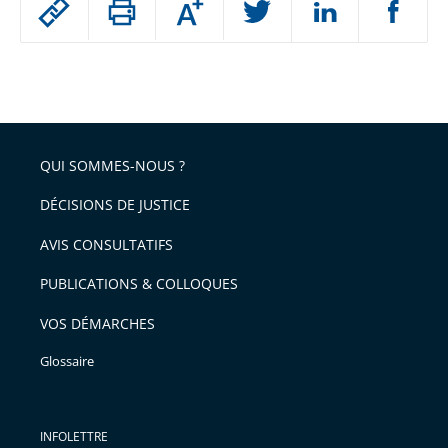
Augmenter
le
ou
réduire
partage
Passer
la
taille
de
le
de
la
l'article
partage
police
pour
de
arriver
QUI SOMMES-NOUS ?
l'article
après
pour
DÉCISIONS DE JUSTICE
arriver
AVIS CONSULTATIFS
avant
PUBLICATIONS & COLLOQUES
VOS DÉMARCHES
Glossaire
INFOLETTRE