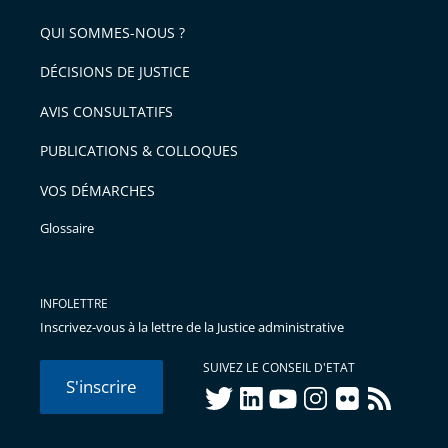
pour
de
arriver
QUI SOMMES-NOUS ?
l'article
après
pour
DÉCISIONS DE JUSTICE
arriver
AVIS CONSULTATIFS
avant
PUBLICATIONS & COLLOQUES
VOS DÉMARCHES
Glossaire
INFOLETTRE
Inscrivez-vous à la lettre de la Justice administrative
SUIVEZ LE CONSEIL D'ETAT
S'inscrire
twitter
linkedIn
youtube
instagram
flickr
rss