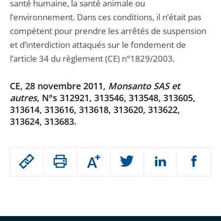
santé humaine, la santé animale ou
l’environnement. Dans ces conditions, il n’était pas
compétent pour prendre les arrêtés de suspension
et d’interdiction attaqués sur le fondement de
l’article 34 du règlement (CE) n°1829/2003.
CE, 28 novembre 2011,
Monsanto SAS et
autres
, N°s 312921, 313546, 313548, 313605,
313614, 313616, 313618, 313620, 313622,
313624, 313683.
Passer
Augmenter
le
ou
réduire
partage
Passer
la
taille
de
le
de
la
l'article
partage
police