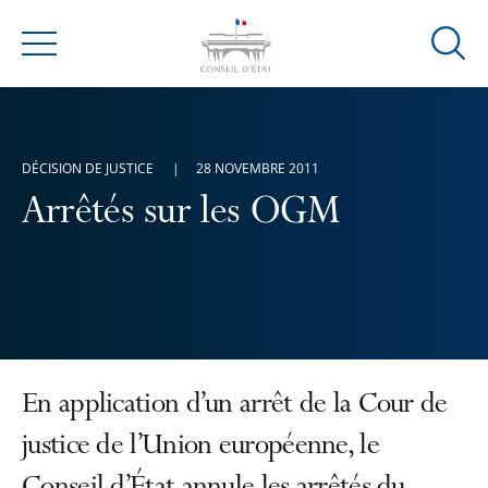
Ouvrir
Menu
la
modal
de
reche
DÉCISION DE JUSTICE
28 NOVEMBRE 2011
Arrêtés sur les OGM
En application d’un arrêt de la Cour de
justice de l’Union européenne, le