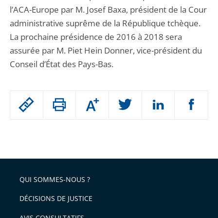
l’ACA-Europe par M. Josef Baxa, président de la Cour
administrative suprême de la République tchèque.
La prochaine présidence de 2016 à 2018 sera
assurée par M. Piet Hein Donner, vice-président du
Conseil d’État des Pays-Bas.
Passer
Augmenter
le
ou
réduire
partage
Passer
la
taille
de
le
de
la
l'article
partage
police
pour
de
arriver
QUI SOMMES-NOUS ?
l'article
après
pour
DÉCISIONS DE JUSTICE
arriver
AVIS CONSULTATIFS