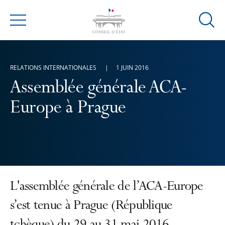
Ouvrir
Menu
la
modal
de
RELATIONS INTERNATIONALES
1 JUIN 2016
reche
Assemblée générale ACA-
Europe à Prague
L'assemblée générale de l’ACA-Europe
s’est tenue à Prague (République