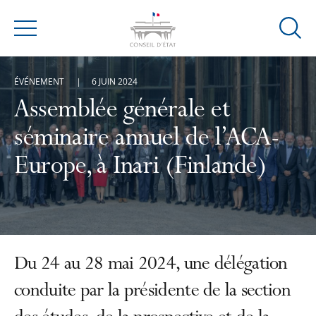
Ouvrir
Menu
la
modal
ÉVÉNEMENT
6 JUIN 2024
de
reche
Assemblée générale et
séminaire annuel de l’ACA-
Europe, à Inari (Finlande)
Du 24 au 28 mai 2024, une délégation
conduite par la présidente de la section