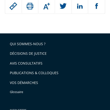
Passer
Augmenter
le
ou
réduire
partage
Passer
la
taille
de
le
de
la
l'article
partage
police
pour
de
arriver
QUI SOMMES-NOUS ?
l'article
après
pour
DÉCISIONS DE JUSTICE
arriver
AVIS CONSULTATIFS
avant
PUBLICATIONS & COLLOQUES
VOS DÉMARCHES
Glossaire