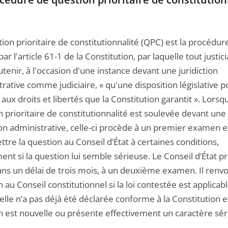
ion prioritaire de constitutionnalité (QPC) est la procédur
ar l'article 61-1 de la Constitution, par laquelle tout justic
tenir, à l'occasion d'une instance devant une juridiction
rative comme judiciaire, « qu'une disposition législative p
 aux droits et libertés que la Constitution garantit ». Lorsq
 prioritaire de constitutionnalité est soulevée devant une
ion administrative, celle-ci procède à un premier examen e
tre la question au Conseil d’État à certaines conditions,
nt si la question lui semble sérieuse. Le Conseil d’État p
ans un délai de trois mois, à un deuxième examen. Il renvo
 au Conseil constitutionnel si la loi contestée est applicab
si elle n’a pas déjà été déclarée conforme à la Constitution et
n est nouvelle ou présente effectivement un caractère sér