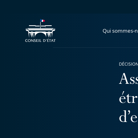
Qui sommes-n
DÉCISION
As
étr
d’