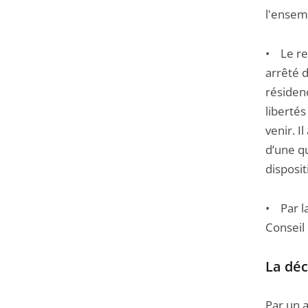
l'ensemb
• Le req
arrêté 
résidenc
libertés
venir. I
d’une qu
disposit
• Par la
Conseil 
La déc
Par un a