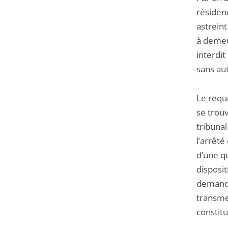
résiden
astreint
à demeur
interdit
sans au
Le requé
se trouv
tribunal
l’arrêté
d’une qu
disposit
demande 
transmet
constitu