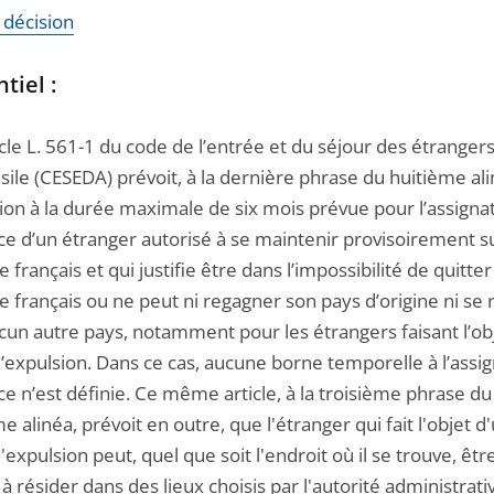
a décision
tiel :
cle L. 561-1 du code de l’entrée et du séjour des étrangers
asile (CESEDA) prévoit, à la dernière phrase du huitième al
ion à la durée maximale de six mois prévue pour l’assignat
ce d’un étranger autorisé à se maintenir provisoirement su
re français et qui justifie être dans l’impossibilité de quitter
re français ou ne peut ni regagner son pays d’origine ni se
cun autre pays, notamment pour les étrangers faisant l’ob
’expulsion. Dans ce cas, aucune borne temporelle à l’assig
e n’est définie. Ce même article, à la troisième phrase du
 alinéa, prévoit en outre, que l'étranger qui fait l'objet d
'expulsion peut, quel que soit l'endroit où il se trouve, êtr
 à résider dans des lieux choisis par l'autorité administrat