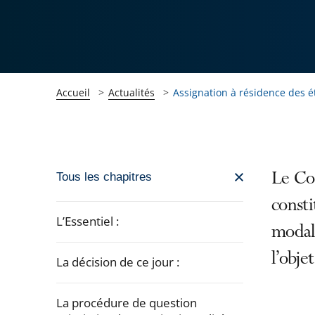
Accueil
Actualités
Assignation à résidence des ét
Passer
Le Con
Tous les chapitres
la
consti
navigation
L’Essentiel :
modali
de
l'article
l’obje
La décision de ce jour :
pour
arriver
La procédure de question
après