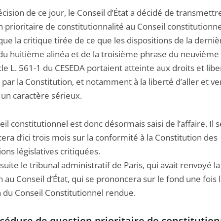
écision de ce jour, le Conseil d’État a décidé de transmettre
 prioritaire de constitutionnalité au Conseil constitutionnel
ue la critique tirée de ce que les dispositions de la derniè
du huitième alinéa et de la troisième phrase du neuvième 
icle L. 561-1 du CESEDA portaient atteinte aux droits et libe
 par la Constitution, et notamment à la liberté d’aller et ve
 un caractère sérieux.
il constitutionnel est donc désormais saisi de l’affaire. Il s
ra d’ici trois mois sur la conformité à la Constitution des
ions législatives critiquées.
suite le tribunal administratif de Paris, qui avait renvoyé la
 au Conseil d’État, qui se prononcera sur le fond une fois 
n du Conseil Constitutionnel rendue.
cédure de question prioritaire de constitution