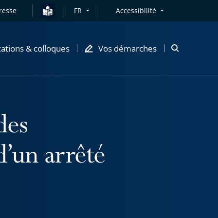
resse
FR
Accessibilité
cations & colloques
Vos démarches
Ouvrir
la
modale
de
recherche
des
 d’un arrêté