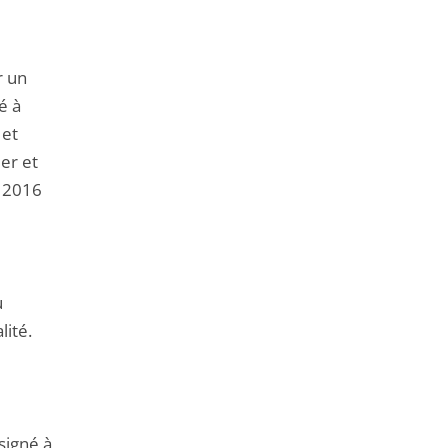
r un
é à
 et
ler et
e 2016
u
lité.
signé à