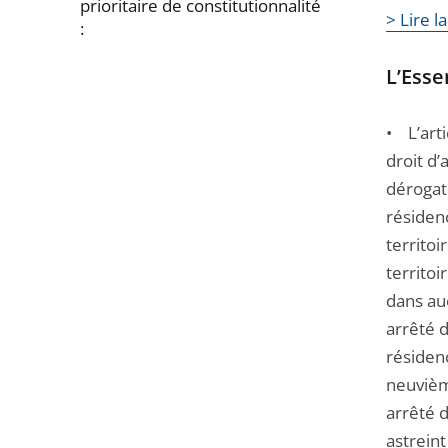
prioritaire de constitutionnalité
> Lire l
:
Passer
L’Essen
la
navigation
• L’arti
de
droit d’
l'article
dérogat
pour
résiden
arriver
territoi
avant
territoi
dans au
arrêté d
résidenc
neuvième
arrêté d
astreint