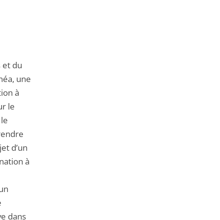
de
l'article
pour
arriver
avant
 et du
inéa, une
ion à
r le
 le
 rendre
jet d’un
nation à
'un
e
ive dans