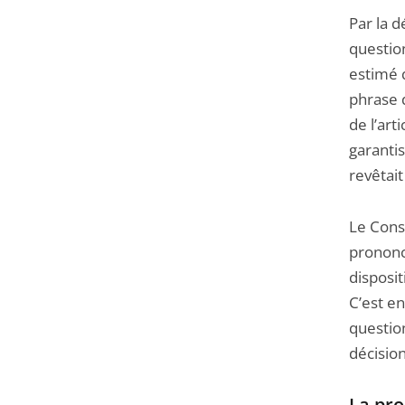
Par la d
question
estimé q
phrase 
de l’art
garantis
revêtait
Le Conse
prononce
disposit
C’est en
question
décisio
La pro