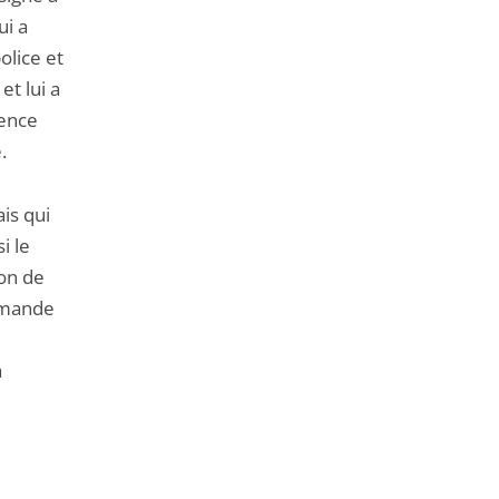
ui a
olice et
et lui a
dence
.
ais qui
i le
ion de
demande
a