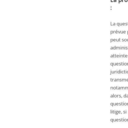
:
La quest
prévue p
peut sou
administ
atteinte
question
juridict
transmet
notamme
alors, d
question
litige, 
questio