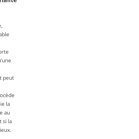
e,
iable
orte
u’une
t peut
rocède
ie la
le au
 si la
ieux.