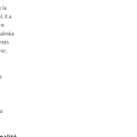
 la
. Il a
re
alinéa
rtés
nir,
e
la
nalité