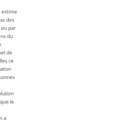
t estime
pas des
s ou par
ens du
e
net de
lles ce
iation
rsonnes
lution
 que le
n a