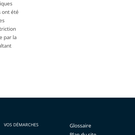
tiques
 ont été
es
riction
e par la
ultant
VOS DÉMARCHES
Glossaire
Plan du site