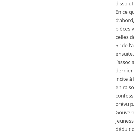
dissolut
En ce qu
d’abord,
pièces v
celles 
5° de l’
ensuite
l’associ
dernier 
incite à
en raiso
confess
prévu pa
Gouvern
Jeunesse
déduit q