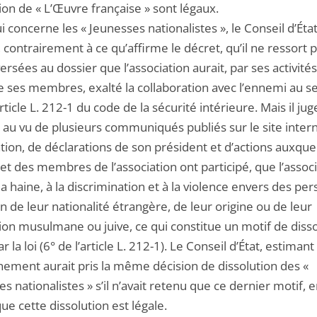
ion de « L’Œuvre française » sont légaux.
i concerne les « Jeunesses nationalistes », le Conseil d’Éta
 contrairement à ce qu’affirme le décret, qu’il ne ressort 
ersées au dossier que l’association aurait, par ses activité
de ses membres, exalté la collaboration avec l’ennemi au s
article L. 212-1 du code de la sécurité intérieure. Mais il jug
, au vu de plusieurs communiqués publiés sur le site inter
ation, de déclarations de son président et d’actions auxque
et des membres de l’association ont participé, que l’assoc
 la haine, à la discrimination et à la violence envers des pe
n de leur nationalité étrangère, de leur origine ou de leur
ion musulmane ou juive, ce qui constitue un motif de disso
r la loi (6° de l’article L. 212-1). Le Conseil d’État, estimant
ement aurait pris la même décision de dissolution des «
s nationalistes » s’il n’avait retenu que ce dernier motif, e
ue cette dissolution est légale.