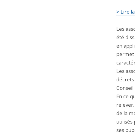
> Lire 
Les asso
été diss
en appli
permet l
caractér
Les asso
décrets 
Conseil 
En ce q
relever
de la m
utilisé
ses publ