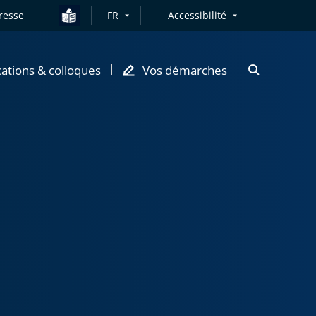
resse
FR
Accessibilité
cations & colloques
Vos démarches
Ouvrir
la
modale
de
recherche