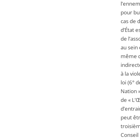
l’ennem
pour but
cas de d
d’État 
de l’ass
au sein 
même di
indirec
à la vio
loi (6° 
Nation 
de « L’Œ
d’entrai
peut êt
troisièm
Conseil 