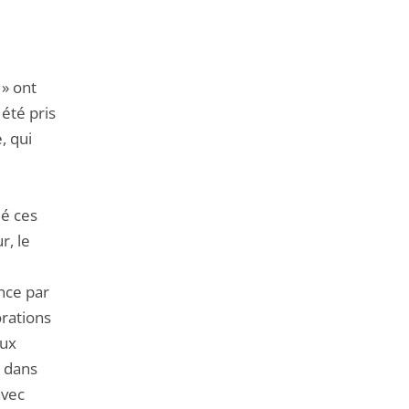
de
l'article
pour
arriver
 » ont
avant
 été pris
, qui
ué ces
r, le
nce par
rations
eux
e dans
avec