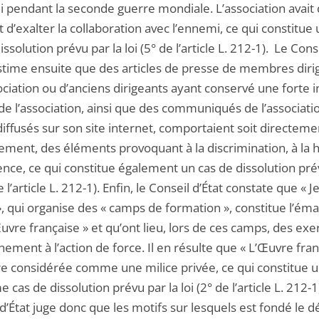
i pendant la seconde guerre mondiale. L’association avait
 d’exalter la collaboration avec l’ennemi, ce qui constitue
issolution prévu par la loi (5° de l’article L. 212-1). Le Cons
estime ensuite que des articles de presse de membres diri
ociation ou d’anciens dirigeants ayant conservé une forte 
de l’association, ainsi que des communiqués de l’associatio
ffusés sur son site internet, comportaient soit directemen
tement, des éléments provoquant à la discrimination, à la 
lence, ce qui constitue également un cas de dissolution pré
de l’article L. 212-1). Enfin, le Conseil d’État constate que « 
», qui organise des « camps de formation », constitue l’ém
uvre française » et qu’ont lieu, lors de ces camps, des exe
nement à l’action de force. Il en résulte que « L’Œuvre fran
re considérée comme une milice privée, ce qui constitue 
e cas de dissolution prévu par la loi (2° de l’article L. 212-1
d’État juge donc que les motifs sur lesquels est fondé le d