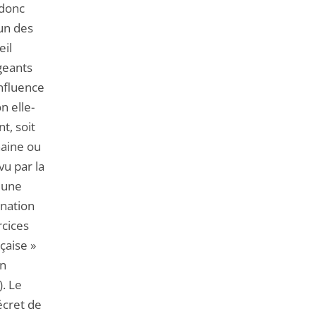
 donc
 un des
eil
geants
influence
n elle-
t, soit
haine ou
vu par la
Jeune
anation
rcices
çaise »
un
). Le
écret de