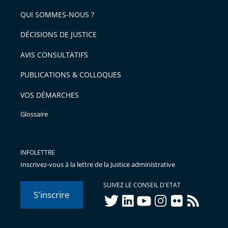
de
QUI SOMMES-NOUS ?
l'article
pour
DÉCISIONS DE JUSTICE
arriver
AVIS CONSULTATIFS
avant
PUBLICATIONS & COLLOQUES
VOS DÉMARCHES
Glossaire
INFOLETTRE
Inscrivez-vous à la lettre de la Justice administrative
SUIVEZ LE CONSEIL D'ETAT
S'inscrire
twitter
linkedIn
youtube
instagram
flickr
rss