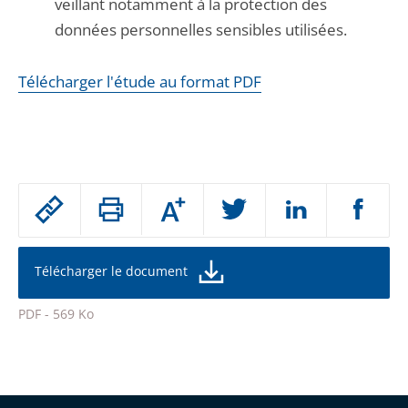
veillant notamment à la protection des
données personnelles sensibles utilisées.
Télécharger l'étude au format PDF
Passer
Augmenter
le
ou
réduire
partage
la
taille
de
Télécharger le document
de
la
l'article
police
PDF - 569 Ko
pour
Passer
arriver
le
après
partage