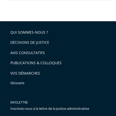
réduire
partage
Passer
la
taille
de
le
de
la
l'article
partage
police
pour
de
arriver
QUI SOMMES-NOUS ?
l'article
après
pour
DÉCISIONS DE JUSTICE
arriver
AVIS CONSULTATIFS
avant
PUBLICATIONS & COLLOQUES
VOS DÉMARCHES
Glossaire
INFOLETTRE
Inscrivez-vous à la lettre de la Justice administrative