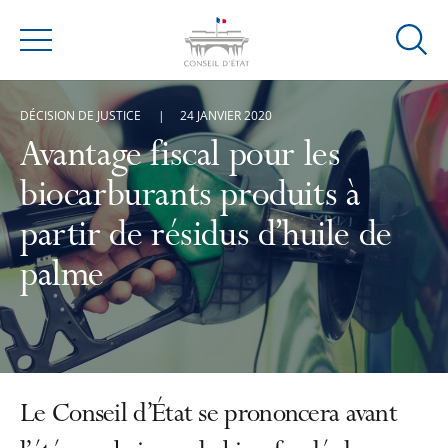
Ouvrir
Menu
la
modal
DÉCISION DE JUSTICE
24 JANVIER 2020
de
reche
Avantage fiscal pour les
biocarburants produits à
partir de résidus d’huile de
palme
Le Conseil d’État se prononcera avant