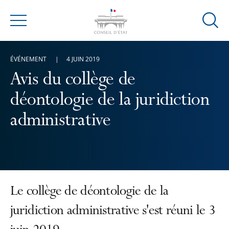
Ouvrir
Menu
la
modal
ÉVÉNEMENT
4 JUIN 2019
de
reche
Avis du collège de
déontologie de la juridiction
administrative
Le collège de déontologie de la
juridiction administrative s'est réuni le 3