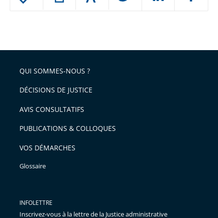
le
ou
réduire
partage
Passer
la
taille
de
le
de
la
l'article
partage
police
pour
de
arriver
QUI SOMMES-NOUS ?
l'article
après
pour
DÉCISIONS DE JUSTICE
arriver
AVIS CONSULTATIFS
avant
PUBLICATIONS & COLLOQUES
VOS DÉMARCHES
Glossaire
INFOLETTRE
Inscrivez-vous à la lettre de la Justice administrative